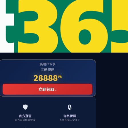
网站
网
学习园地
制度文件
办事指南
通知公告
更多>>
带班党员：感受廉政文化 提高...
437ccm·必赢国际十六：重质重量推