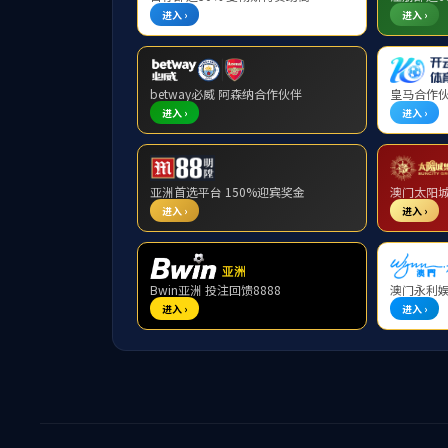
中国共产党纪律处分条例
437ccm·必赢国际党费收缴、使用和管理办法
中国共产党章程（2022年修改）
事业单位领导人员管理规定
437ccm·必赢国际二级党组织书记抓基层
关于做好437ccm·必赢国际党员教育培训工
437ccm·必赢国际bwin中国官网规定
437ccm·必赢国际二级党组织工作规定
中国共产党普通高等学校基层组织工作条例
中国共产党组织工作条例
中国共产党组织处理规定（试行）
中国共产党党员权利保障条例
437ccm·必赢国际党员组织关系管理办法
437ccm·必赢国际党支部工作细则（试行）
共19条 1/2
首页
上页
下页
尾页