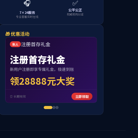
就业
437ccm·必赢国际十五：发挥党委作
用...
437ccm·必赢国际十四：谋实事 出
特...
437ccm·必赢国际十三：做学生就业
创...
文件下载
更多>>
437ccm·必赢国际,bwin中国官网岗位
意向...
437ccm·必赢国际,bwin中国官网及相
关人...
437ccm·必赢国际,bwin中国官网及相
关人...
437ccm·必赢国际,bwin中国官网兼职
申请...