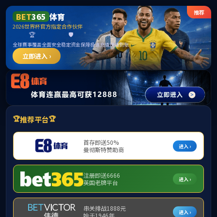
中国·437ccm必赢国际(股份)有限公司-官方
网站
首页
部门概况
党建动态
组织工作
干部工作
教育培
2026年8月7日 星期五 丙午年六月廿五
当前位置：
首页
>
制度文件
>
上级文件
>
正文