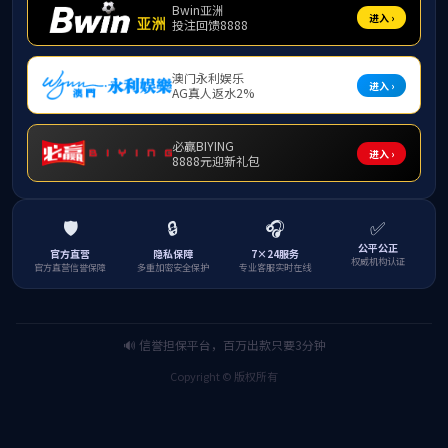
展中国特色社会主义、以中国式现代化全面推进中
第三条
党史学习教育工作坚持以马克思列宁主
论、
“
三个代表
”
重要思想、科学发展观、习近平新
导，深刻领悟
“
两个确立
”
的决定性意义，增强
“
四
到
“
两个维护
”
，用党的奋斗历程和伟大成就鼓舞斗
优良作风坚定信念、凝聚力量，用党的历史经验和
推动全党全社会奋进新征程、建功新时代。
第四条
党史学习教育工作的主要任务是：
（一）学史明理。教育引导党员深刻领悟中国
什么行、中国特色社会主义为什么好等道理，从历
坚定对党的领导的自信，坚定贯彻落实党的创新理
义道路。
（二）学史增信。教育引导党员增强对马克思
特色社会主义的信念，对实现中华民族伟大复兴的