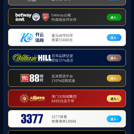
党史学习教育工作
2024年04月16日 16:22 点击：
党史学习教育工
（
2024
年
1
月
18
日中共中央政治局
2024
年
2
月
5
日中共中央
第一章 总则
第一条
为了推动党史学习教育常态化长效化，
党史，从党的历史中汲取智慧和力量，弘扬伟大建
色血脉，根据《中国共产党章程》，制定本条例。
第二条
开展党史学习教育，用党的历史教育人
牢记党的初心使命、坚定理想信念、推进自我革命