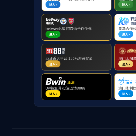
本网讯
6月30日，学校举办基层党组织书记暨
部部长欧洪湛出席并讲话。各二级党组织书记、副书记
人参加培训。