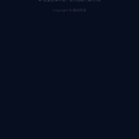
治站位，深刻认识基层党建工作的重要性，准确把握基层党组织
自觉引领行动自觉。二要锻造过硬本领，坚持党建与业务同谋划
题能力，推动高质量党建引领事业发展。三要强化作风建设，从
化分类指导，在“细”上做文章；压实工作责任，在“紧”上下功夫