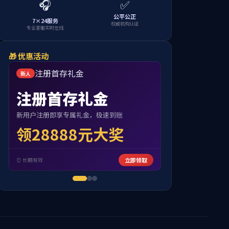
就业
437ccm·必赢国际十五：发挥党委作
用...
党委副书记、组织
437ccm·必赢国际十四：谋实事 出
职组织员共160
特...
437ccm·必赢国际十三：做学生就业
创...
下载专区
更多>>
437ccm·必赢国际,bwin中国官网岗位
意向...
437ccm·必赢国际,bwin中国官网及相
关人...
437ccm·必赢国际,bwin中国官网及相
关人...
437ccm·必赢国际,bwin中国官网兼职
申请...