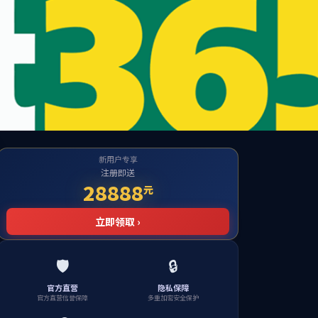
网站
网
学习园地
制度文件
办事指南
通知公告
更多>>
带班党员：感受廉政文化 提高...
437ccm·必赢国际十六：重质重量推