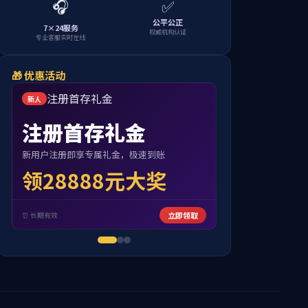
就业
437ccm·必赢国际十五：发挥党委作
用...
辅导，300余
437ccm·必赢国际十四：谋实事 出
特...
系统推进”三个
437ccm·必赢国际十三：做学生就业
线，构建德智体
创...
家发展，练就过
下载专区
更多>>
新人。
437ccm·必赢国际,bwin中国官网岗位
意向...
437ccm·必赢国际,bwin中国官网及相
关人...
437ccm·必赢国际,bwin中国官网及相
关人...
437ccm·必赢国际,bwin中国官网兼职
申请...