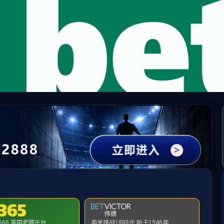
国·437ccm必赢国际(股份)有限公司-官方
作
干部工作
教育培训工作
干部监督工作
bwin中国官
五
年上半年党员发展对象培训班开班