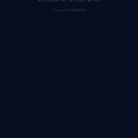
机，以实际行动争取早日入党》为题，深入阐释中国共产党的初