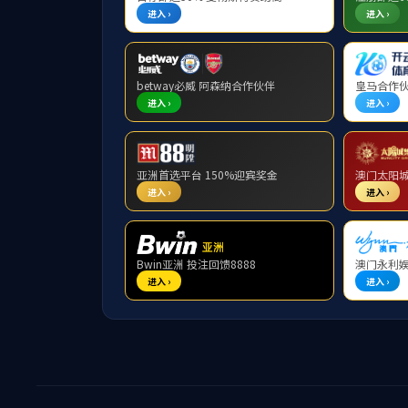
“让党旗更鲜艳”大型文艺晚会在437ccm·必
省委组织部调研组莅临437ccm·必赢国际
共1278条 86/86
首页
上页
下页
尾页