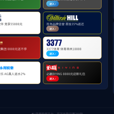
赢国际举行
11月22日
11月01日
页