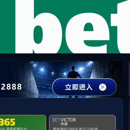
国·437ccm必赢国际(股份)有限公司-官方
作
干部工作
教育培训工作
干部监督工作
bwin中国官
四
页
>
bwin中国官网
11月05日