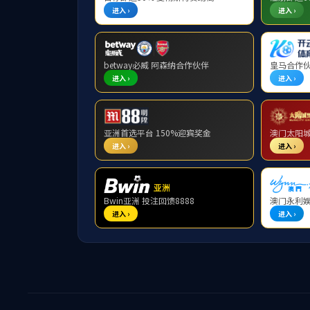
关于举办党员发展对象培训班的通知
关于举办发展对象培训班的通知
关于上报发展对象培训班学员名单的通知
437ccm·必赢国际组织中层领导干部学习班
关于举办学生党支部书记培训班的通知
437ccm·必赢国际科长、办公室主任接受校
437ccm·必赢国际举办科长、办公室主任培训
关于举办科长、办公室主任培训班的通知
437ccm·必赢国际举办建党对象培训班
共100条 7/7
首页
上页
下页
尾页